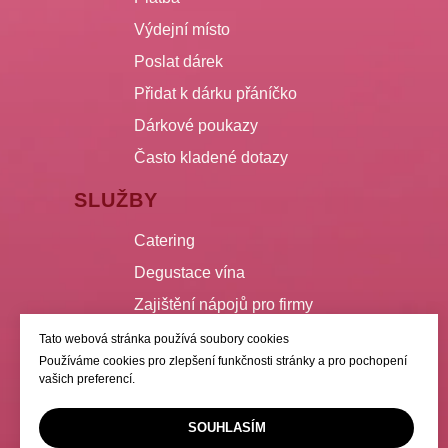
Výdejní místo
Poslat dárek
Přidat k dárku přáníčko
Dárkové poukazy
Často kladené dotazy
SLUŽBY
Catering
Degustace vína
Zajištění nápojů pro firmy
Spolupráce
Tato webová stránka používá soubory cookies
Používáme cookies pro zlepšení funkčnosti stránky a pro pochopení
vašich preferencí.
SOUHLASÍM