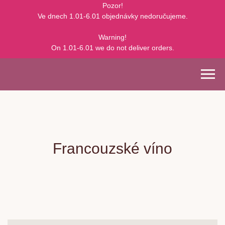
Pozor!
Ve dnech 1.01-6.01 objednávky nedoručujeme.
Warning!
On 1.01-6.01 we do not deliver orders.
Francouzské víno