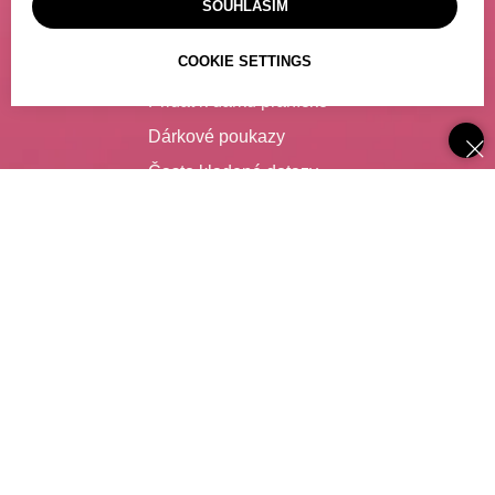
SOUHLASÍM
Výdejní místo
COOKIE SETTINGS
Poslat dárek
Přidat k dárku přáníčko
Dárkové poukazy
Často kladené dotazy
SLUŽBY
Catering
Degustace vína
Zajištění nápojů pro firmy
Spolupráce