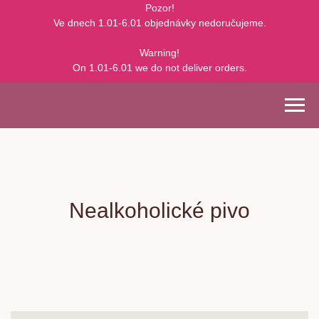
Pozor!
Ve dnech 1.01-6.01 objednávky nedoručujeme.
Warning!
On 1.01-6.01 we do not deliver orders.
Nealkoholické pivo