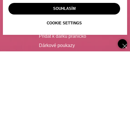
Platba
SOUHLASÍM
Výdejní místo
COOKIE SETTINGS
Poslat dárek
Přidat k dárku přáníčko
Dárkové poukazy
Často kladené dotazy
SLUŽBY
Catering
Degustace vína
Zajištění nápojů pro firmy
Spolupráce