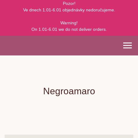
Pozor!
Ve dnech 1.01-6.01 objednávky nedoručujeme.
Warning!
On 1.01-6.01 we do not deliver orders.
Negroamaro