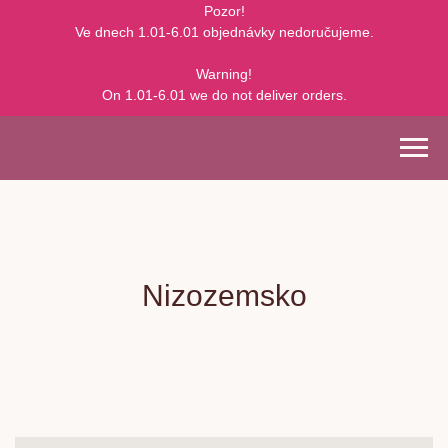
Pozor!
Ve dnech 1.01-6.01 objednávky nedoručujeme.
Warning!
On 1.01-6.01 we do not deliver orders.
Nizozemsko