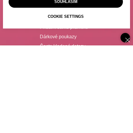
SOUHLASÍM
Výdejní místo
COOKIE SETTINGS
Poslat dárek
Přidat k dárku přáníčko
Dárkové poukazy
Často kladené dotazy
SLUŽBY
Catering
Degustace vína
Zajištění nápojů pro firmy
Spolupráce