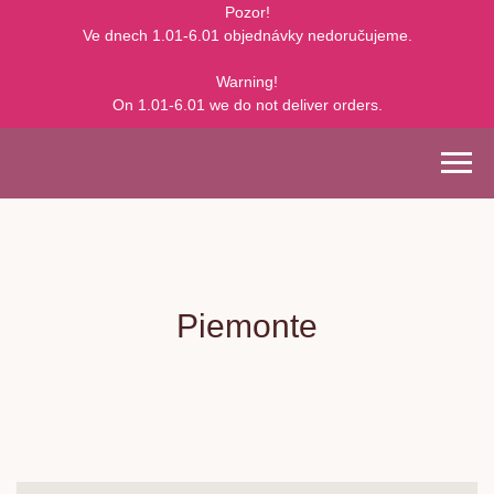
Pozor!
Ve dnech 1.01-6.01 objednávky nedoručujeme.
Warning!
On 1.01-6.01 we do not deliver orders.
Piemonte