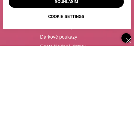
SOUHLASÍM
Výdejní místo
COOKIE SETTINGS
Poslat dárek
Přidat k dárku přáníčko
Dárkové poukazy
Často kladené dotazy
SLUŽBY
Catering
Degustace vína
Zajištění nápojů pro firmy
Spolupráce