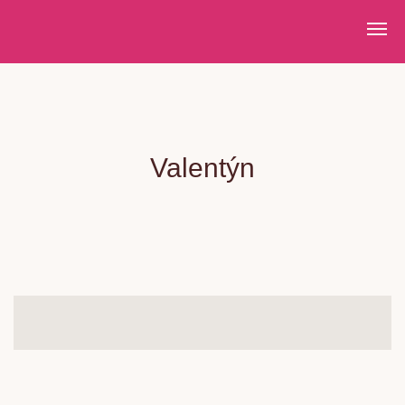
EXPRESNÍ DORUČENÍ PO PRAZE VE STEJNÝ DEN P
Valentýn