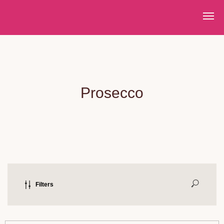
XPRESNÍ DORUČENÍ PO PRAZE VE STEJNÝ DEN PŘI
Prosecco
Filters