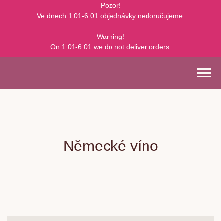
Pozor!
Ve dnech 1.01-6.01 objednávky nedoručujeme.
Warning!
On 1.01-6.01 we do not deliver orders.
Německé víno