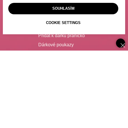
Platba
SOUHLASÍM
Výdejní místo
COOKIE SETTINGS
Poslat dárek
Přidat k dárku přáníčko
Dárkové poukazy
Často kladené dotazy
SLUŽBY
Catering
Degustace vína
Zajištění nápojů pro firmy
Spolupráce