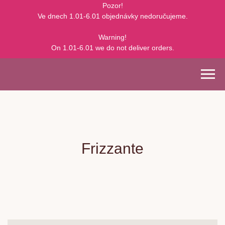
Pozor!
Ve dnech 1.01-6.01 objednávky nedoručujeme.
Warning!
On 1.01-6.01 we do not deliver orders.
Frizzante