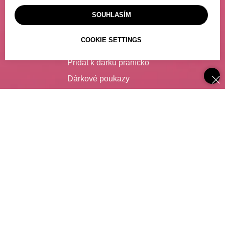
Platba
SOUHLASÍM
Výdejní místo
COOKIE SETTINGS
Poslat dárek
Přidat k dárku přáníčko
Dárkové poukazy
Často kladené dotazy
SLUŽBY
Catering
Degustace vína
Zajištění nápojů pro firmy
Spolupráce