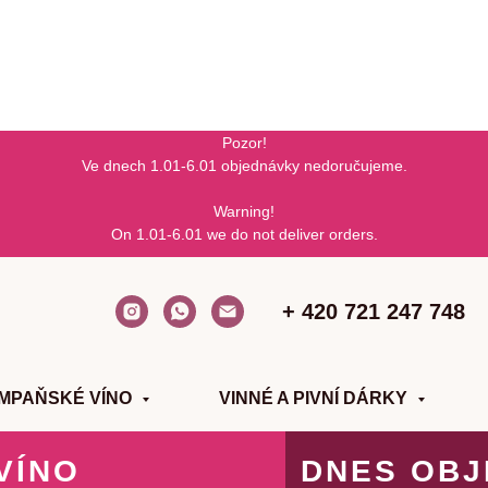
Pozor!
Ve dnech 1.01-6.01 objednávky nedoručujeme.
Warning!
On 1.01-6.01 we do not deliver orders.
+ 420 721 247 748
AMPAŇSKÉ VÍNO
VINNÉ A PIVNÍ DÁRKY
VÍNO
DNES OBJ