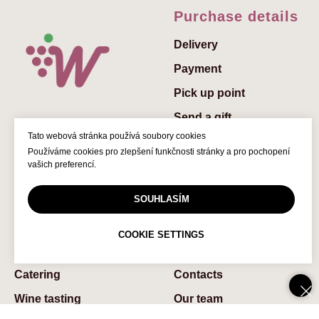
Purchase details
Delivery
Payment
Pick up point
Send a gift
Tato webová stránka používá soubory cookies
Add a greeting to the
Používáme cookies pro zlepšení funkčnosti stránky a pro pochopení
gift
vašich preferencí.
Gift vouchers
© 2022 Winedelivery.cz
SOUHLASÍM
FAQs
COOKIE SETTINGS
Services
About us
Catering
Contaсts
Wine tasting
Our team