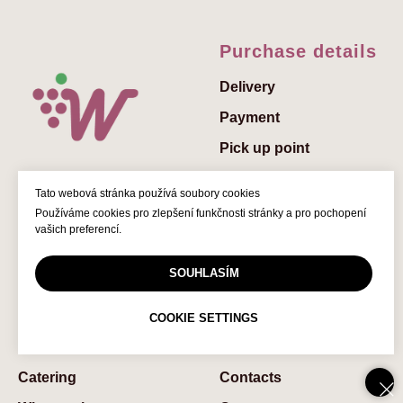
Purchase details
Delivery
Payment
Pick up point
Send a gift
Tato webová stránka používá soubory cookies
Add a greeting to the
Používáme cookies pro zlepšení funkčnosti stránky a pro pochopení
gift
vašich preferencí.
Gift vouchers
SOUHLASÍM
© 2022 Winedelivery.cz
FAQs
COOKIE SETTINGS
Services
About us
Catering
Contaсts