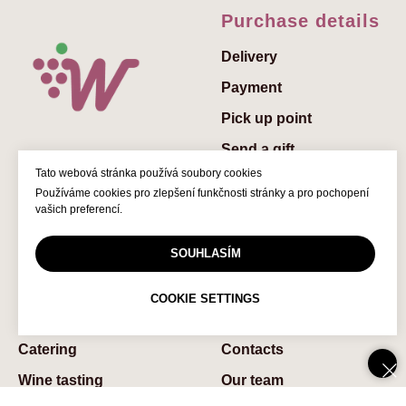
Purchase details
Delivery
Payment
Pick up point
Send a gift
Tato webová stránka používá soubory cookies
Add a greeting to the
Používáme cookies pro zlepšení funkčnosti stránky a pro pochopení
gift
vašich preferencí.
Gift vouchers
© 2022 Winedelivery.cz
SOUHLASÍM
FAQs
COOKIE SETTINGS
Services
About us
Catering
Contaсts
Wine tasting
Our team