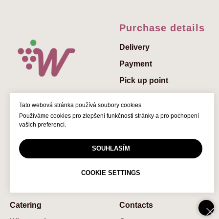
Purchase details
Delivery
Payment
Pick up point
Send a gift
Tato webová stránka používá soubory cookies
Add a greeting to the
Používáme cookies pro zlepšení funkčnosti stránky a pro pochopení
gift
vašich preferencí.
Gift vouchers
SOUHLASÍM
© 2022 Winedelivery.cz
FAQs
COOKIE SETTINGS
Services
About us
Catering
Contaсts