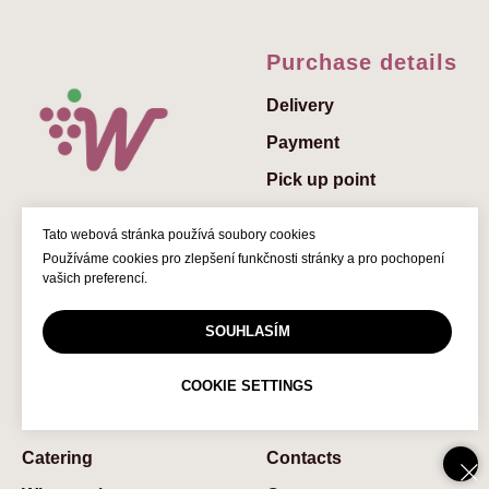
Purchase details
Delivery
Payment
Pick up point
Send a gift
Tato webová stránka používá soubory cookies
Add a greeting to the
Používáme cookies pro zlepšení funkčnosti stránky a pro pochopení
gift
vašich preferencí.
Gift vouchers
SOUHLASÍM
© 2022 Winedelivery.cz
FAQs
COOKIE SETTINGS
Services
About us
Catering
Contaсts