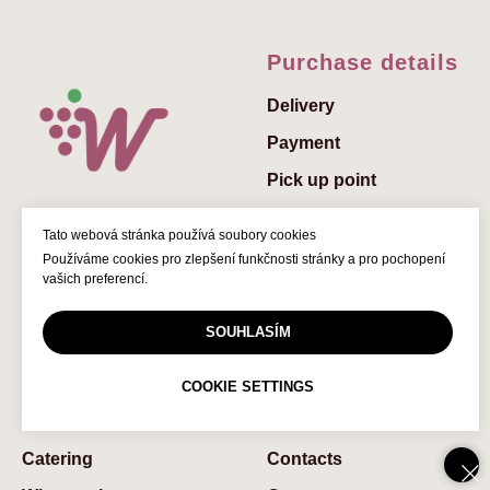
Purchase details
Delivery
Payment
Pick up point
Send a gift
Tato webová stránka používá soubory cookies
Add a greeting to the
Používáme cookies pro zlepšení funkčnosti stránky a pro pochopení
gift
vašich preferencí.
Gift vouchers
SOUHLASÍM
© 2022 Winedelivery.cz
FAQs
COOKIE SETTINGS
Services
About us
Catering
Contaсts