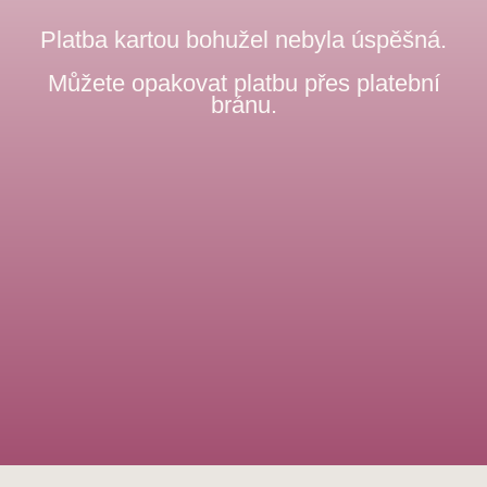
Platba kartou bohužel nebyla úspěšná.
Můžete opakovat platbu přes platební
bránu.