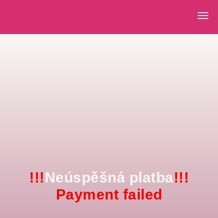
EXPRESNÍ DORUČENÍ PO PRAZE VE STEJNÝ DEN 
!!!
Neúspěšná platba
!!!
Payment failed