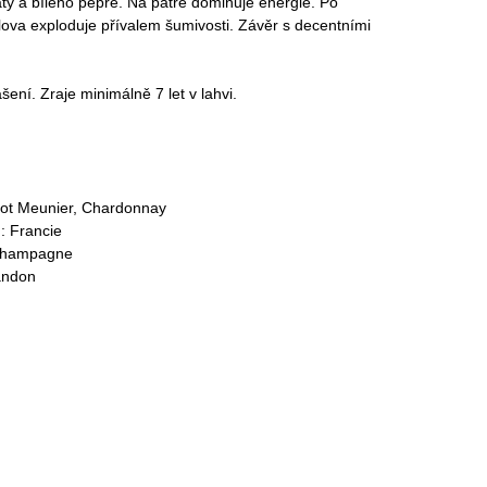
ty a bílého pepře. Na patře dominuje energie. Po
slova exploduje přívalem šumivosti. Závěr s decentními
ení. Zraje minimálně 7 let v lahvi.
inot Meunier, Chardonnay
: Francie
 Champagne
andon