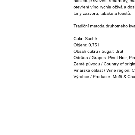
následuje svěžest rebarbory, má
otevření víno rychle ožívá a do
tóny zázvoru, tabáku a toastů.
Tradiční metoda druhotného kvaš
Cukr: Suché
Objem: 0,75 l
Obsah cukru / Sugar: Brut
Odrůda / Grapes: Pinot Noir, P
Země původu / Country of origin
Vinařská oblast / Wine region:
Výrobce / Producer: Moët & Ch