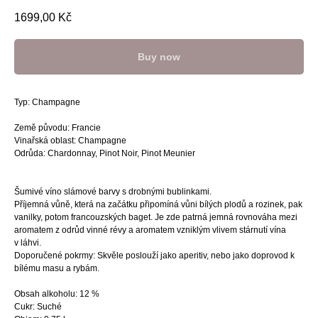
1699,00
Kč
Buy now
Typ: Champagne
Země původu: Francie
Vinařská oblast: Champagne
Odrůda: Chardonnay, Pinot Noir, Pinot Meunier
Šumivé víno slámové barvy s drobnými bublinkami.
Příjemná vůně, která na začátku připomíná vůni bílých plodů a rozinek, pak
vanilky, potom francouzských baget. Je zde patrná jemná rovnováha mezi
aromatem z odrůd vinné révy a aromatem vzniklým vlivem stárnutí vína
v láhvi.
Doporučené pokrmy: Skvěle poslouží jako aperitiv, nebo jako doprovod k
bílému masu a rybám.
Obsah alkoholu: 12 %
Cukr: Suché