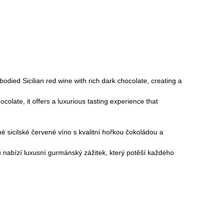
-bodied Sicilian red wine with rich dark chocolate, creating a
colate, it offers a luxurious tasting experience that
né sicilské červené víno s kvalitní hořkou čokoládou a
nabízí luxusní gurmánský zážitek, který potěší každého