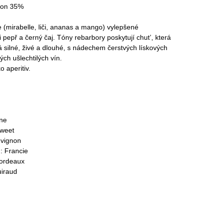
non 35%
(mirabelle, liči, ananas a mango) vylepšené
pepř a černý čaj. Tóny rebarbory ​​poskytují chut’, která
á silné, živé a dlouhé, s nádechem čerstvých lískových
ch ušlechtilých vín.
 aperitiv.
ine
Sweet
uvignon
: Francie
Bordeaux
uiraud