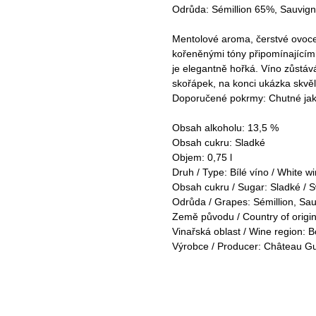
Odrůda: Sémillion 65%, Sauvig
Mentolové aroma, čerstvé ovoce 
kořeněnými tóny připomínajícími 
je elegantně hořká. Víno zůstáv
skořápek, na konci ukázka skvělý
Doporučené pokrmy: Chutné jako
Obsah alkoholu: 13,5 %
Obsah cukru: Sladké
Objem: 0,75 l
Druh / Type: Bílé víno / White w
Obsah cukru / Sugar: Sladké / 
Odrůda / Grapes: Sémillion, Sa
Země původu / Country of origin
Vinařská oblast / Wine region: 
Výrobce / Producer: Château G